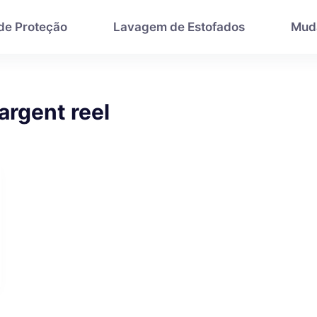
 de Proteção
Lavagem de Estofados
Mud
argent reel