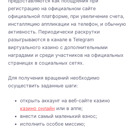
предоставляются как поощрения при
регистрацию на официальном сайте
официальной платформе, при увеличение счета,
инсталляцию аппликации на телефон, и обычную
активность. Периодически раскрутки
разыгрываются в канале в Telegram
виртуального казино с дополнительными
наградами и среди участников на официальных
страницах в социальных сетях.
Для получения вращений необходимо
осуществить заданные шаги:
открыть аккаунт на веб-сайте казино
казино онлайн
или в аппе;
внести самый маленький взнос;
исполнить особое миссию;