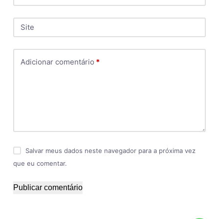
Site
Adicionar comentário
*
Salvar meus dados neste navegador para a próxima vez
que eu comentar.
Publicar comentário