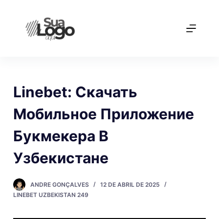
P
u
l
a
r
p
a
Linebet: Скачать
r
Мобильное Приложение
a
o
Букмекера В
c
o
Узбекистане
n
t
ANDRE GONÇALVES
12 DE ABRIL DE 2025
e
LINEBET UZBEKISTAN 249
ú
d