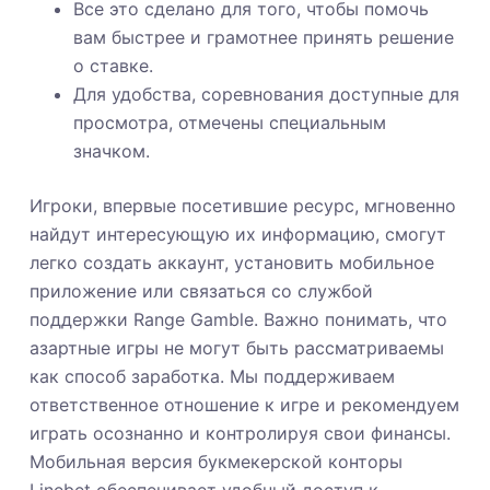
Все это сделано для того, чтобы помочь
вам быстрее и грамотнее принять решение
о ставке.
Для удобства, соревнования доступные для
просмотра, отмечены специальным
значком.
Игроки, впервые посетившие ресурс, мгновенно
найдут интересующую их информацию, смогут
легко создать аккаунт, установить мобильное
приложение или связаться со службой
поддержки Range Gamble. Важно понимать, что
азартные игры не могут быть рассматриваемы
как способ заработка. Мы поддерживаем
ответственное отношение к игре и рекомендуем
играть осознанно и контролируя свои финансы.
Мобильная версия букмекерской конторы