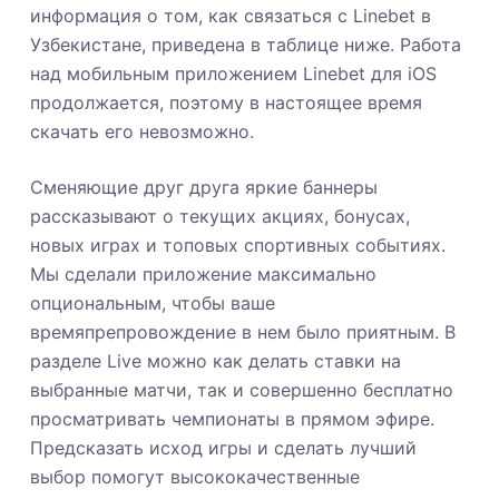
информация о том, как связаться с Linebet в
Узбекистане, приведена в таблице ниже. Работа
над мобильным приложением Linebet для iOS
продолжается, поэтому в настоящее время
скачать его невозможно.
Сменяющие друг друга яркие баннеры
рассказывают о текущих акциях, бонусах,
новых играх и топовых спортивных событиях.
Мы сделали приложение максимально
опциональным, чтобы ваше
времяпрепровождение в нем было приятным. В
разделе Live можно как делать ставки на
выбранные матчи, так и совершенно бесплатно
просматривать чемпионаты в прямом эфире.
Предсказать исход игры и сделать лучший
выбор помогут высококачественные