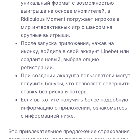
уникальный формат с возможностью
выигрыша на основе множителей, а
Ridiculous Moment погружает игроков в
мир интерактивных игр с шансом на
крупные выигрыши.
После запуска приложения, нажав на
иконку, войдите в свой аккаунт Linebet или
создайте новый, выбрав опцию
регистрации.
При создании аккаунта пользователи могут
получить бонусы, что позволяет совершить
ставку без риска и потерь.
Если вы хотите получить более подробную
информацию о приложении, ознакомьтесь
с информацией ниже.
Это привлекательное предложение страхования