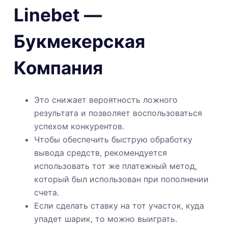
Linebet —
Букмекерская
Компания
Это снижает вероятность ложного
результата и позволяет воспользоваться
успехом конкурентов.
Чтобы обеспечить быструю обработку
вывода средств, рекомендуется
использовать тот же платежный метод,
который был использован при пополнении
счета.
Если сделать ставку на тот участок, куда
упадет шарик, то можно выиграть.