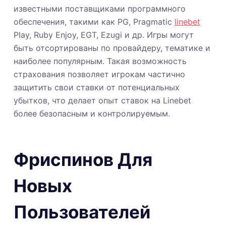
известными поставщиками программного
обеспечения, такими как PG, Pragmatic
linebet
Play, Ruby Enjoy, EGT, Ezugi и др. Игры могут
быть отсортированы по провайдеру, тематике и
наиболее популярным. Такая возможность
страхования позволяет игрокам частично
защитить свои ставки от потенциальных
убытков, что делает опыт ставок на Linebet
более безопасным и контролируемым.
Фриспинов Для
Новых
Пользователей