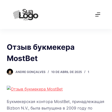
P
u
l
a
r
p
a
Отзыв букмекера
r
MostBet
a
o
c
ANDRE GONÇALVES
10 DE ABRIL DE 2025
1
o
n
t
e
Букмекерская контора MostBet, принадлежащая
ú
Bizbon N.V., была выпущена в 2009 году по
d