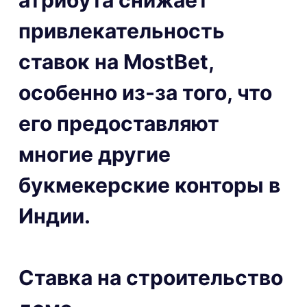
привлекательность
ставок на MostBet,
особенно из-за того, что
его предоставляют
многие другие
букмекерские конторы в
Индии.
Ставка на строительство