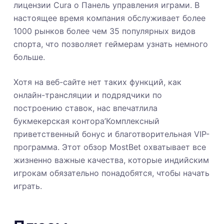
лицензии Cura o Панель управления играми. В
o
настоящее время компания обслуживает более
1000 рынков более чем 35 популярных видов
спорта, что позволяет геймерам узнать немного
больше.
Хотя на веб-сайте нет таких функций, как
онлайн-трансляции и подрядчики по
построению ставок, нас впечатлила
букмекерская контора’Комплексный
приветственный бонус и благотворительная VIP-
программа. Этот обзор MostBet охватывает все
жизненно важные качества, которые индийским
игрокам обязательно понадобятся, чтобы начать
играть.