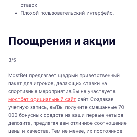
ставок
Плохой пользовательский интерфейс.
Поощрения и акции
3/5
MostBet предлагает щедрый приветственный
пакет для игроков, делающих ставки на
спортивные мероприятия.Вы не участвуете.
мостбет официальный сайт
сайт Создавая
учетную запись, вы’Вы получите смешанные 70
000 бонусных средств на ваши первые четыре
депозита, предлагая вам отличное соотношение
цены и качества. Тем не менее, их постоянное