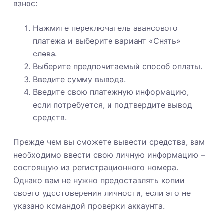
взнос:
Нажмите переключатель авансового
платежа и выберите вариант «Снять»
слева.
Выберите предпочитаемый способ оплаты.
Введите сумму вывода.
Введите свою платежную информацию,
если потребуется, и подтвердите вывод
средств.
Прежде чем вы сможете вывести средства, вам
необходимо ввести свою личную информацию –
состоящую из регистрационного номера.
Однако вам не нужно предоставлять копии
своего удостоверения личности, если это не
указано командой проверки аккаунта.