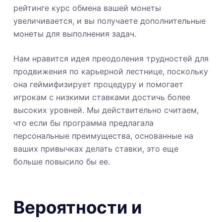
рейтинге курс обмена вашей монеты
увеличивается, и вы получаете дополнительные
монеты для выполнения задач.
Нам нравится идея преодоления трудностей для
продвижения по карьерной лестнице, поскольку
она геймифизирует процедуру и помогает
игрокам с низкими ставками достичь более
высоких уровней. Мы действительно считаем,
что если бы программа предлагала
персональные преимущества, основанные на
ваших привычках делать ставки, это еще
больше повысило бы ее.
Вероятности и