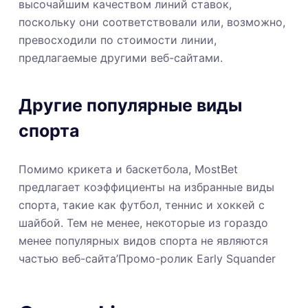
высочайшим качеством линий ставок,
поскольку они соответствовали или, возможно,
превосходили по стоимости линии,
предлагаемые другими веб-сайтами.
Другие популярные виды
спорта
Помимо крикета и баскетбола, MostBet
предлагает коэффициенты на избранные виды
спорта, такие как футбол, теннис и хоккей с
шайбой. Тем не менее, некоторые из гораздо
менее популярных видов спорта не являются
частью веб-сайта’Промо-ролик Early Squander