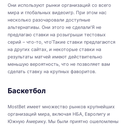
Они используют рынки организаций со всего
мира и глобальных видеоигр. При этом нас
несколько разочаровали доступные
альтернативы. Они этого не сделали’Я не
предлагаю ставки на розыгрыши тестовых
серий – что-то, что’Такие ставки предлагаются
на других сайтах, и некоторые ставки на
результаты матчей имеют действительно
меньшую вероятность, что не позволяет вам
сделать ставку на крупных фаворитов.
Баскетбол
MostBet имеет множество рынков крупнейших
организаций мира, включая НБА, Евролигу и
Южную Америку. Мы были приятно ошеломлены