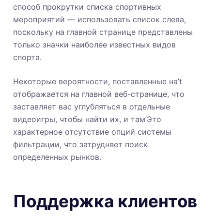
способ прокрутки списка спортивных
мероприятий — использовать список слева,
поскольку на главной странице представлены
только значки наиболее известных видов
спорта.
Некоторые вероятности, поставленные на’t
отображается на главной веб-странице, что
заставляет вас углубляться в отдельные
видеоигры, чтобы найти их, и там’Это
характерное отсутствие опций системы
фильтрации, что затрудняет поиск
определенных рынков.
Поддержка клиентов