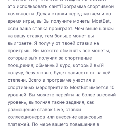
это использовать сайт’Программа спортивной
лояльности. Делая ставки перед матчем и во
время игры, вы’Вы получите монеты MostBet,
если ваша ставка проиграет. Чем выше шансы
на вашу ставку, тем больше монет вы
выиграете. Я получу от твоей ставки на
проигрыш. Вы можете обменять все монеты,
которые вы’я получил за спортивные
поощрения; обменный курс, который вы’Я
получу, безусловно, будет зависеть от вашей
степени. Всего в программе участия в
спортивных мероприятиях MostBet имеется 10
уровней. Вы можете перейти на более высокий
уровень, выполняя такие задания, как
размещение ставок Live, ставки
коллекционеров или внесение авансовых
платежей. По мере вашего повышения в