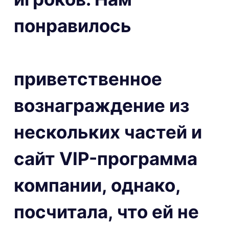
понравилось
приветственное
вознаграждение из
нескольких частей и
сайт VIP-программа
компании, однако,
посчитала, что ей не