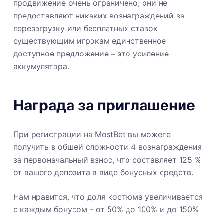
продвижение очень ограничено; они не
предоставляют никаких вознаграждений за
перезагрузку или бесплатных ставок
существующим игрокам единственное
доступное предложение – это усиление
аккумулятора.
Награда за приглашение
При регистрации на MostBet вы можете
получить в общей сложности 4 вознаграждения
за первоначальный взнос, что составляет 125 %
от вашего депозита в виде бонусных средств.
Нам нравится, что доля костюма увеличивается
с каждым бонусом – от 50% до 100% и до 150%