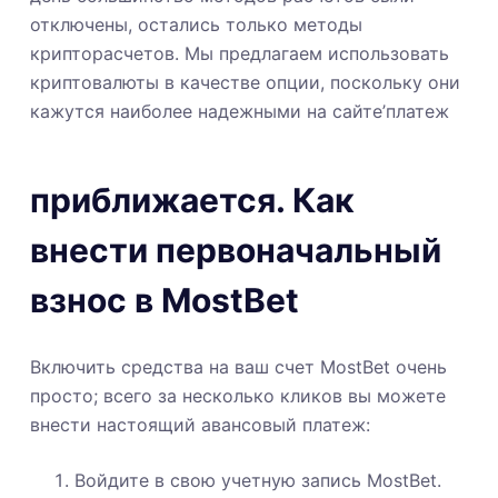
отключены, остались только методы
крипторасчетов. Мы предлагаем использовать
криптовалюты в качестве опции, поскольку они
кажутся наиболее надежными на сайте’платеж
приближается. Как
внести первоначальный
взнос в MostBet
Включить средства на ваш счет MostBet очень
просто; всего за несколько кликов вы можете
внести настоящий авансовый платеж:
Войдите в свою учетную запись MostBet.