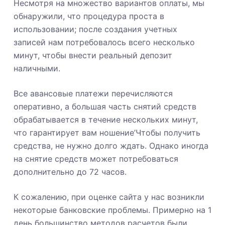
Несмотря на множество вариантов оплаты, мы
обнаружили, что процедура проста в
использовании; после создания учетных
записей нам потребовалось всего несколько
минут, чтобы внести реальный депозит
наличными.
Все авансовые платежи перечисляются
оперативно, а большая часть снятий средств
обрабатывается в течение нескольких минут,
что гарантирует вам ношение’Чтобы получить
средства, не нужно долго ждать. Однако иногда
на снятие средств может потребоваться
дополнительно до 72 часов.
К сожалению, при оценке сайта у нас возникли
некоторые банковские проблемы. Примерно на 1
день большинство методов расчетов были