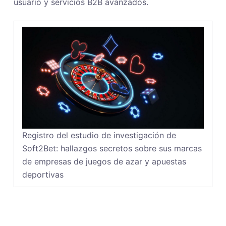
usuario y servicios B2B avanzados.
Registro del estudio de investigación de
Soft2Bet: hallazgos secretos sobre sus marcas
de empresas de juegos de azar y apuestas
deportivas