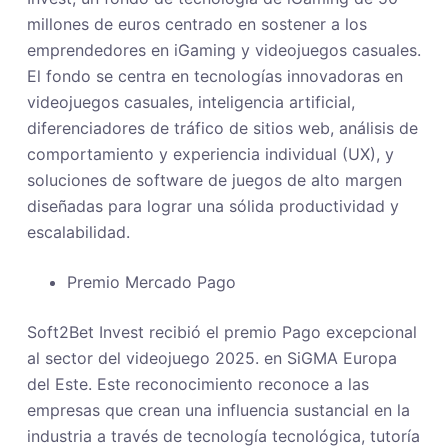
millones de euros centrado en sostener a los
emprendedores en iGaming y videojuegos casuales.
El fondo se centra en tecnologías innovadoras en
videojuegos casuales, inteligencia artificial,
diferenciadores de tráfico de sitios web, análisis de
comportamiento y experiencia individual (UX), y
soluciones de software de juegos de alto margen
diseñadas para lograr una sólida productividad y
escalabilidad.
Premio Mercado Pago
Soft2Bet Invest recibió el premio Pago excepcional
al sector del videojuego 2025. en SiGMA Europa
del Este. Este reconocimiento reconoce a las
empresas que crean una influencia sustancial en la
industria a través de tecnología tecnológica, tutoría