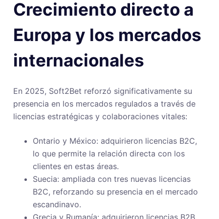
Crecimiento directo a
Europa y los mercados
internacionales
En 2025, Soft2Bet reforzó significativamente su
presencia en los mercados regulados a través de
licencias estratégicas y colaboraciones vitales:
Ontario y México: adquirieron licencias B2C,
lo que permite la relación directa con los
clientes en estas áreas.
Suecia: ampliada con tres nuevas licencias
B2C, reforzando su presencia en el mercado
escandinavo.
Grecia y Rumanía: adquirieron licencias B2B,