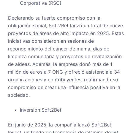
Corporativa (RSC)
Declarando su fuerte compromiso con la
obligación social, Soft2Bet lanzó un total de nueve
proyectos de áreas de alto impacto en 2025. Estas
iniciativas consistieron en sesiones de
reconocimiento del cáncer de mama, días de
limpieza comunitaria y proyectos de revitalización
de aldeas. Además, la empresa donó más de 1
millón de euros a 7 ONG y ofreció asistencia a 34
organizaciones y contribuyentes, reafirmando su
compromiso de crear una influencia positiva en la
sociedad.
Inversión Soft2Bet
En junio de 2025, la compañía lanzó Soft2Bet
Invest, un fondo de tecnología de iGaming de 50