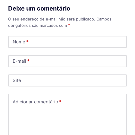
Deixe um comentário
O seu endereço de e-mail não será publicado.
Campos
obrigatórios são marcados com
*
Nome
*
E-mail
*
Site
Adicionar comentário
*