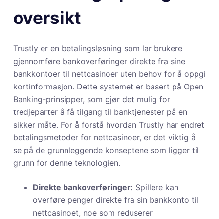
oversikt
Trustly er en betalingsløsning som lar brukere
gjennomføre bankoverføringer direkte fra sine
bankkontoer til nettcasinoer uten behov for å oppgi
kortinformasjon. Dette systemet er basert på Open
Banking-prinsipper, som gjør det mulig for
tredjeparter å få tilgang til banktjenester på en
sikker måte. For å forstå hvordan Trustly har endret
betalingsmetoder for nettcasinoer, er det viktig å
se på de grunnleggende konseptene som ligger til
grunn for denne teknologien.
Direkte bankoverføringer:
Spillere kan
overføre penger direkte fra sin bankkonto til
nettcasinoet, noe som reduserer