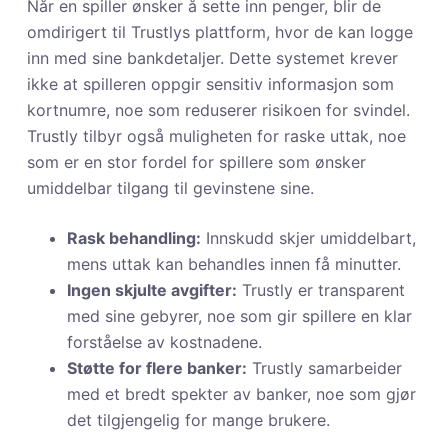
Når en spiller ønsker å sette inn penger, blir de
omdirigert til Trustlys plattform, hvor de kan logge
inn med sine bankdetaljer. Dette systemet krever
ikke at spilleren oppgir sensitiv informasjon som
kortnumre, noe som reduserer risikoen for svindel.
Trustly tilbyr også muligheten for raske uttak, noe
som er en stor fordel for spillere som ønsker
umiddelbar tilgang til gevinstene sine.
Rask behandling:
Innskudd skjer umiddelbart,
mens uttak kan behandles innen få minutter.
Ingen skjulte avgifter:
Trustly er transparent
med sine gebyrer, noe som gir spillere en klar
forståelse av kostnadene.
Støtte for flere banker:
Trustly samarbeider
med et bredt spekter av banker, noe som gjør
det tilgjengelig for mange brukere.