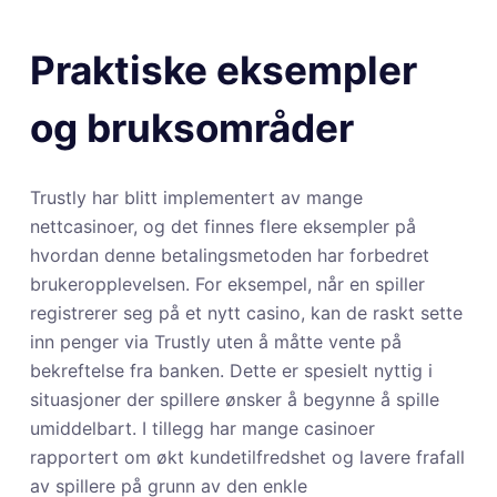
Praktiske eksempler
og bruksområder
Trustly har blitt implementert av mange
nettcasinoer, og det finnes flere eksempler på
hvordan denne betalingsmetoden har forbedret
brukeropplevelsen. For eksempel, når en spiller
registrerer seg på et nytt casino, kan de raskt sette
inn penger via Trustly uten å måtte vente på
bekreftelse fra banken. Dette er spesielt nyttig i
situasjoner der spillere ønsker å begynne å spille
umiddelbart. I tillegg har mange casinoer
rapportert om økt kundetilfredshet og lavere frafall
av spillere på grunn av den enkle