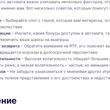
го автомата важно учитывать несколько факторов, что
именно вам. Вот несколько советов, которые помогут 
н
– Выбирайте слот с темой, которая вам интересна, чт
овольствие.
нкции
– Изучите, какие бонусы доступны в автомате, та
увеличить ваши шансы на выигрыш.
 возврата
– Обратите внимание на RTP, это поможет ва
звращается игрокам в долгосрочной перспективе.
тильности
– Высокая волатильность обещает большие
ть реже, а низкая волатильность – частые, но меньшие
ков
– Не забудьте ознакомиться с мнениями других игро
ть полное представление о его достоинствах и недоста
ение