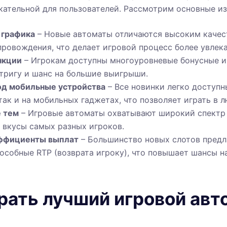
кательной для пользователей. Рассмотрим основные из
 графика
– Новые автоматы отличаются высоким качес
провождения, что делает игровой процесс более увлек
нкции
– Игрокам доступны многоуровневые бонусные и
тригу и шанс на большие выигрыши.
од мобильные устройства
– Все новинки легко доступн
так и на мобильных гаджетах, что позволяет играть в 
 тем
– Игровые автоматы охватывают широкий спектр 
 вкусы самых разных игроков.
ффициенты выплат
– Большинство новых слотов предл
особные RTP (возврата игроку), что повышает шансы н
рать лучший игровой авт