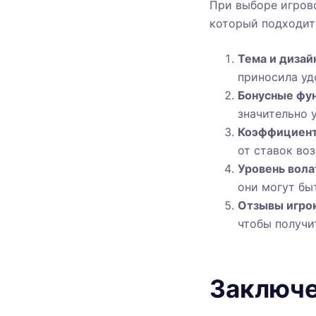
При выборе игрово
который подходит 
Тема и дизай
приносила уд
Бонусные фу
значительно 
Коэффициент
от ставок во
Уровень вола
они могут бы
Отзывы игро
чтобы получи
Заключ