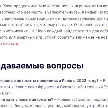
но Pinco предложило множество новых игровых автомат
зартных игр свежесть и увлекательность. Каждый из 
 уникальные характеристики и привлекательные функц
сможет выбрать то, что ему по душе. От классовых сл
 мистических – в Pinco каждый найдет что-то для себя
сто для азартных игр, стоит обратить внимание на нов
о скачать
адаваемые вопросы
игровые автоматы появились в Pinco в 2023 году?
– В 
томаты, такие как «Фруктовая Сказка», «Затерянный Х
 Бои».
 играть в новые автоматы?
– Новые автоматы предлаг
ересные бонусы и адаптацию под мобильные устройства