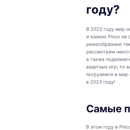
o
году?
В 2023 году мир 
и казино Pinco не
разнообразные тем
рассмотрим некот
а также поделимс
азартных игр, то 
погрузимся в мир 
в 2023 году!
Самые п
В этом году в Pin