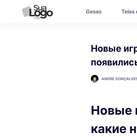
P
Gesso
Telas
u
l
a
r
Новые игр
p
a
появились
r
a
o
ANDRE GONÇALVE
c
o
n
Новые 
t
e
какие 
ú
d