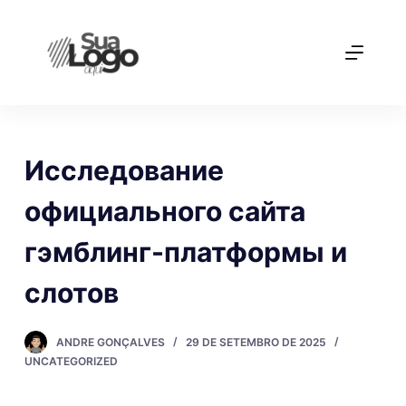
P
u
l
a
r
p
a
Исследование
r
официального сайта
a
o
гэмблинг-платформы и
c
o
слотов
n
t
ANDRE GONÇALVES
29 DE SETEMBRO DE 2025
e
UNCATEGORIZED
ú
d