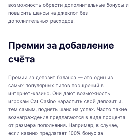
возможность обрести дополнительные бонусы и
повысить шансы на джекпот без
дополнительных расходов.
Премии за добавление
счёта
Премии за депозит баланса — это один из
самых популярных типов поощрений в
интернет-казино. Они дают возможность
игрокам Cat Casino нарастить свой депозит и,
тем самым, поднять шанс на успех. Часто такие
вознаграждения предлагаются в виде процента
от размера пополнения. Например, в случае,
если казино предлагает 100% бонус за