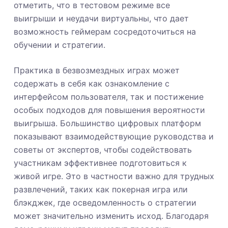
отметить, что в тестовом режиме все
выигрыши и неудачи виртуальны, что дает
возможность геймерам сосредоточиться на
обучении и стратегии.
Практика в безвозмездных играх может
содержать в себя как ознакомление с
интерфейсом пользователя, так и постижение
особых подходов для повышения вероятности
выигрыша. Большинство цифровых платформ
показывают взаимодействующие руководства и
советы от экспертов, чтобы содействовать
участникам эффективнее подготовиться к
живой игре. Это в частности важно для трудных
развлечений, таких как покерная игра или
блэкджек, где осведомленность о стратегии
может значительно изменить исход. Благодаря