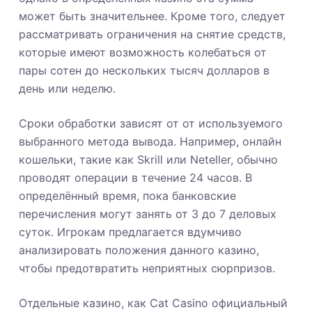
может быть значительнее. Кроме того, следует
рассматривать ограничения на снятие средств,
которые имеют возможность колебаться от
пары сотен до нескольких тысяч долларов в
день или неделю.
Сроки обработки зависят от от используемого
выбранного метода вывода. Например, онлайн
кошельки, такие как Skrill или Neteller, обычно
проводят операции в течение 24 часов. В
определённый время, пока банковские
перечисления могут занять от 3 до 7 деловых
суток. Игрокам предлагается вдумчиво
анализировать положения данного казино,
чтобы предотвратить неприятных сюрпризов.
Отдельные казино, как Cat Casino официальный