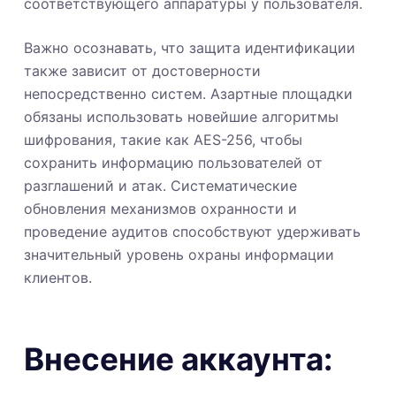
соответствующего аппаратуры у пользователя.
Важно осознавать, что защита идентификации
также зависит от достоверности
непосредственно систем. Азартные площадки
обязаны использовать новейшие алгоритмы
шифрования, такие как AES-256, чтобы
сохранить информацию пользователей от
разглашений и атак. Систематические
обновления механизмов охранности и
проведение аудитов способствуют удерживать
значительный уровень охраны информации
клиентов.
Внесение аккаунта: