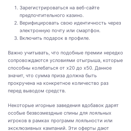
Зарегистрироваться на веб-сайте
предпочтительного казино.
Верифицировать свою идентичность через
электронную почту или смартфон.
Включить подарок в профиле.
Важно учитывать, что подобные премии нередко
сопровождаются условиями отыгрыша, которые
способны колебаться от x20 до x50. Данное
значит, что сумма приза должна быть
прокручена на конкретное количество раз
перед выводом средств.
Некоторые игорные заведения вдобавок дарят
особые безвозмездные спины для лояльных
игроков в рамках программ лояльности или
эксклюзивных кампаний. Эти оферты дают