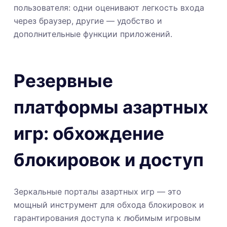
пользователя: одни оценивают легкость входа
через браузер, другие — удобство и
дополнительные функции приложений.
Резервные
платформы азартных
игр: обхождение
блокировок и доступ
Зеркальные порталы азартных игр — это
мощный инструмент для обхода блокировок и
гарантирования доступа к любимым игровым