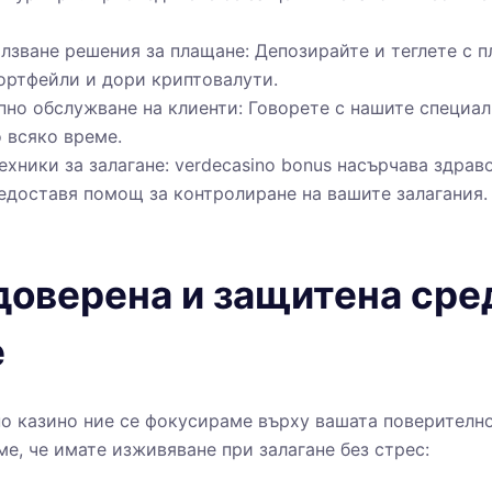
олзване решения за плащане: Депозирайте и теглете с 
ортфейли и дори криптовалути.
пно обслужване на клиенти: Говорете с нашите специал
 всяко време.
ехники за залагане: verdecasino bonus насърчава здрав
редоставя помощ за контролиране на вашите залагания.
доверена и защитена сре
е
о казино ние се фокусираме върху вашата поверително
ме, че имате изживяване при залагане без стрес: