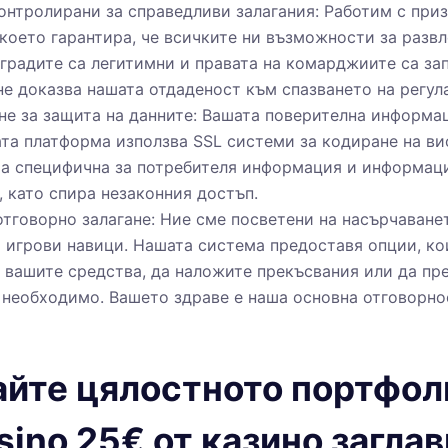
онтролирани за справедливи залагания: Работим с при
 което гарантира, че всичките ни възможности за разв
аградите са легитимни и правата на комарджиите са за
е доказва нашата отдаденост към спазването на регул
не за защита на данните: Вашата поверителна информа
ата платформа използва SSL системи за кодиране на вис
а специфична за потребителя информация и информаци
, като спира незаконния достъп.
отговорно залагане: Ние сме посветени на насърчаване
 игрови навици. Нашата система предоставя опции, ко
 вашите средства, да наложите прекъсвания или да пр
е необходимо. Вашето здраве е наша основна отговорно
айте цялостното портфол
sino 25€ от казино загла