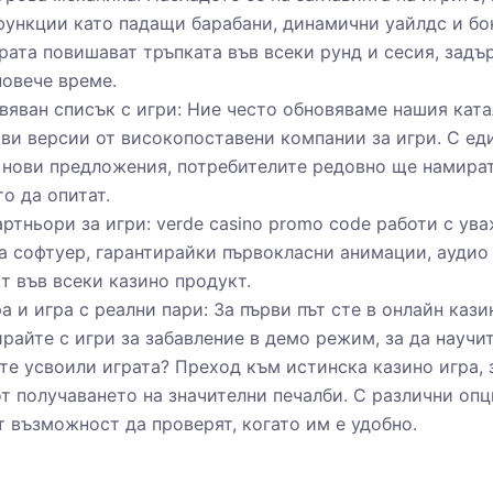
функции като падащи барабани, динамични уайлдс и бо
грата повишават тръпката във всеки рунд и сесия, зад
повече време.
вяван списък с игри: Ние често обновяваме нашия катал
ви версии от високопоставени компании за игри. С ед
и нови предложения, потребителите редовно ще намира
то да опитат.
ртньори за игри: verde casino promo code работи с ув
а софтуер, гарантирайки първокласни анимации, аудио 
т във всеки казино продукт.
а и игра с реални пари: За първи път сте в онлайн кази
райте с игри за забавление в демо режим, за да научит
те усвоили играта? Преход към истинска казино игра, 
т получаването на значителни печалби. С различни опц
т възможност да проверят, когато им е удобно.