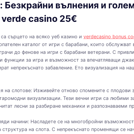
: Безкрайни вълнения и голе
 verde casino 25€
 са сърцето на всяко уеб казино и
verdecasino bonus c
пателен каталог от игри с барабани, които обслужват
играчи до фенове на игри с барабани ветерани. С прив
и функции за игра и възможност за впечатляващи джак
ират непрекъснато забавление. Ето визуализация на н
ия на слотове: Изживейте отново спомените с плодови 
таромодни визуализации. Тези вечни игри са любими з
читат лесни за разбиране механики и разпознаваеми п
ляди начини: Насладете се на многобройни възможност
а структура на слота. С непрекъснато променящи се на