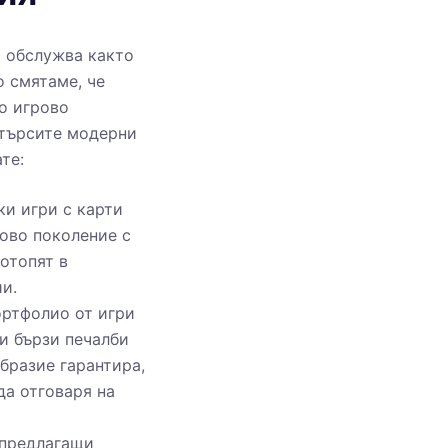
о обслужва както
о смятаме, че
о игрово
 търсите модерни
те:
ки игри с карти
ново поколение с
отопят в
и.
ртфолио от игри
и бързи печалби
бразие гарантира,
да отговаря на
 предлагащи