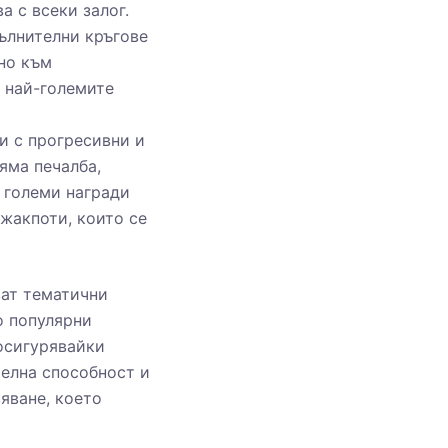
 с всеки залог.
пълнителни кръгове
тно към
о най-големите
и с прогресивни и
яма печалба,
 големи награди
жакпоти, които се
ват тематични
о популярни
 осигурявайки
телна способност и
яване, което