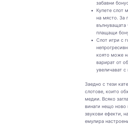
забавни бону
Купете слот 
на място. За
вълнуващата ч
плащащи бону
Слот игри с 
непрогресивн
която може н
варират от о
увеличават с 
Заедно с тези кат
слотове, които об
медии. Всяко загл
винаги нещо ново 
звукови ефекти, н
емулира настроени