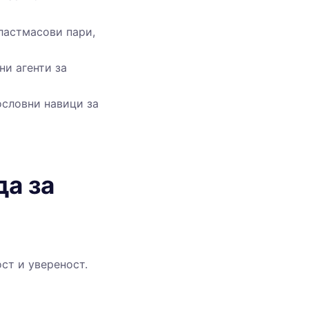
пластмасови пари,
ни агенти за
ословни навици за
да за
ст и увереност.