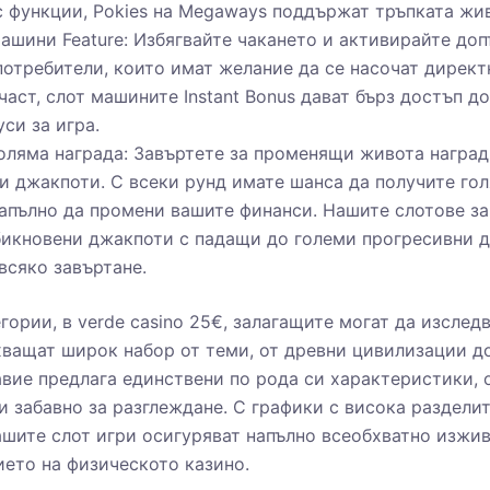
с функции, Pokies на Megaways поддържат тръпката жива
машини Feature: Избягвайте чакането и активирайте до
 потребители, които имат желание да се насочат дирек
аст, слот машините Instant Bonus дават бърз достъп д
си за игра.
голяма награда: Завъртете за променящи живота наград
и джакпоти. С всеки рунд имате шанса да получите гол
апълно да промени вашите финанси. Нашите слотове за
бикновени джакпоти с падащи до големи прогресивни д
всяко завъртане.
егории, в verde casino 25€, залагащите могат да изслед
хващат широк набор от теми, от древни цивилизации д
авие предлага единствени по рода си характеристики,
и забавно за разглеждане. С графики с висока раздели
ашите слот игри осигуряват напълно всеобхватно изжив
ето на физическото казино.