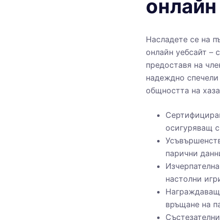
онлайн
o
Насладете се на п
онлайн уебсайт – 
предоставя на чле
надеждно спечели 
общността на хаза
Сертифициран
осигуряващ с
Усъвършенств
парични данн
Изчерпателна 
настолни игр
Награждаващи
връщане на п
Състезателни