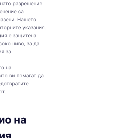
знато разрешение
лечение са
пазени. Нашето
аторните указания.
ция е защитена
око ниво, за да
я за
то на
ито ви помагат да
едотвратите
ст.
ио на
вия