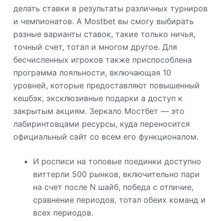
делать ставки в результаты различных турниров
и чемпионатов. А Mostbet вы смогу выбирать
разные варианты ставок, такие только ничья,
точный счет, тотал и многом другое. Для
бесчисленных игроков также приспособлена
программа лояльности, включающая 10
уровней, которые предоставляют повышенный
кешбэк, эксклюзивные подарки а доступ к
закрытым акциям. Зеркало Мостбет — это
лабиринтовцами ресурсы, куда переносится
официальный сайт со всем его функционалом.
И росписи на топовые поединки доступно
виттерли 500 рынков, включительно пари
на счет после N шайб, победа с отличие,
сравнение периодов, тотал обеих команд и
всех периодов.