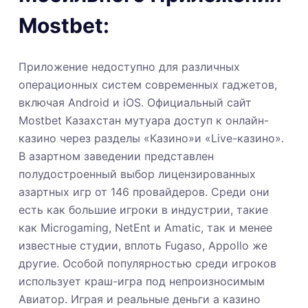
Mostbet:
Приложение недоступно для различных
операционных систем современных гаджетов,
включая Android и iOS. Официальный сайт
Mostbet Казахстан мутуара доступ к онлайн-
казино через разделы «Казино»и «Live-казино».
В азартном заведении представлен
полудостроенный выбор лицензированных
азартных игр от 146 провайдеров. Среди они
есть как большие игроки в индустрии, такие
как Microgaming, NetEnt и Amatic, так и менее
известные студии, вплоть Fugaso, Appollo же
другие. Особой популярностью среди игроков
использует краш-игра под непроизносимым
Авиатор. Играя и реальные деньги а казино