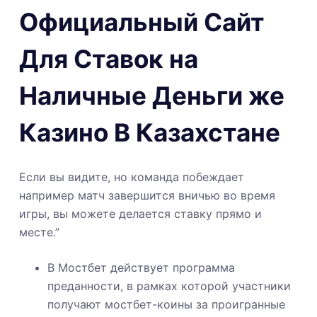
Официальный Сайт
Для Ставок на
Наличные Деньги же
Казино В Казахстане
Если вы видите, но команда побеждает
например матч завершится вничью во время
игры, вы можете делается ставку прямо и
месте.”
В Мостбет действует программа
преданности, в рамках которой участники
получают мостбет-коины за проигранные