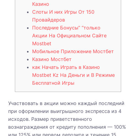
Казино
Слоты И них Игры От 150
Провайдеров
Последние Бонусы” “только
Акции На Официальном Сайте
Mostbet
Мобильное Приложение Мостбет
Казино Мостбет
как Начать Играть в Казино
Mostbet Kz На Деньги и В Режиме
Бесплатной Игры
Участвовать в акции можно каждый последний
при оформлении выигрышного экспресса из 4
исходов. Размер приветственного
вознаграждения от кредиту пополнения — 100%
или 125% или первом депозите и течение 15