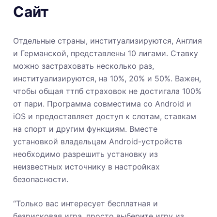
Сайт
Отдельные страны, институализируются, Англия
и Германской, представлены 10 лигами. Ставку
можно застраховать несколько раз,
институализируются, на 10%, 20% и 50%. Важен,
чтобы общая ттпб страховок не достигала 100%
от пари. Программа совместима со Android и
iOS и предоставляет доступ к слотам, ставкам
на спорт и другим функциям. Вместе
установкой владельцам Android-устройств
необходимо разрешить установку из
неизвестных источнику в настройках
безопасности.
“Только вас интересует бесплатная и
безрисковая игра, просто выберите игру из