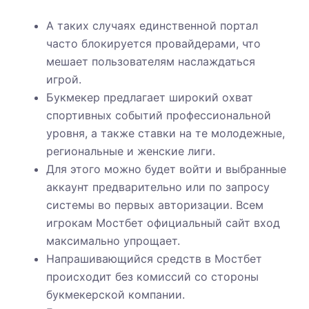
А таких случаях единственной портал
часто блокируется провайдерами, что
мешает пользователям наслаждаться
игрой.
Букмекер предлагает широкий охват
спортивных событий профессиональной
уровня, а также ставки на те молодежные,
региональные и женские лиги.
Для этого можно будет войти и выбранные
аккаунт предварительно или по запросу
системы во первых авторизации. Всем
игрокам Мостбет официальный сайт вход
максимально упрощает.
Напрашивающийся средств в Мостбет
происходит без комиссий со стороны
букмекерской компании.