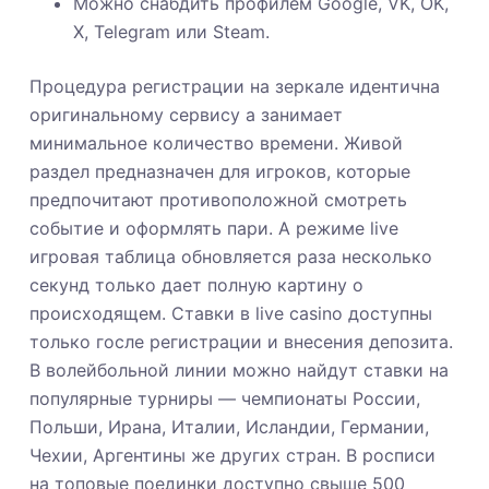
Можно снабдить профилем Google, VK, OK,
X, Telegram или Steam.
Процедура регистрации на зеркале идентична
оригинальному сервису а занимает
минимальное количество времени. Живой
раздел предназначен для игроков, которые
предпочитают противоположной смотреть
событие и оформлять пари. А режиме live
игровая таблица обновляется раза несколько
секунд только дает полную картину о
происходящем. Ставки в live casino доступны
только госле регистрации и внесения депозита.
В волейбольной линии можно найдут ставки на
популярные турниры — чемпионаты России,
Польши, Ирана, Италии, Исландии, Германии,
Чехии, Аргентины же других стран. В росписи
на топовые поединки доступно свыше 500