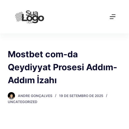
P
u
l
a
r
p
a
Mostbet com-da
r
Qeydiyyat Prosesi Addım-
a
o
Addım İzahı
c
o
ANDRE GONÇALVES
19 DE SETEMBRO DE 2025
n
UNCATEGORIZED
t
e
ú
d