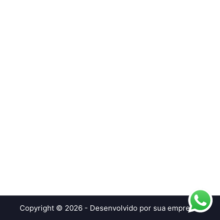
o
Copyright © 2026 - Desenvolvido por sua empresa.