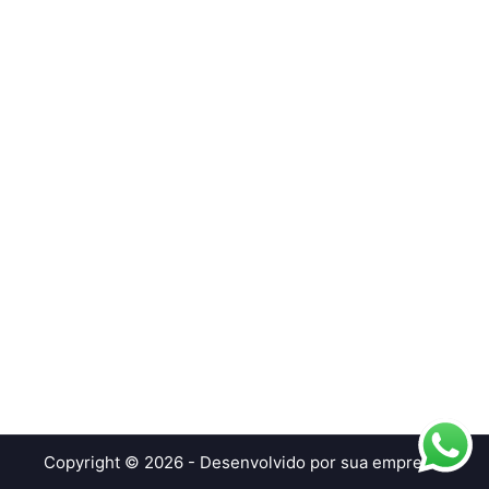
o
Copyright © 2026 - Desenvolvido por sua empresa.