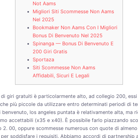
Not Aams
Migliori Siti Scommesse Non Aams
Nel 2025
Bookmaker Non Aams Con I Migliori
Bonus Di Benvenuto Nel 2025
Spinanga — Bonus Di Benvenuto E
200 Giri Gratis
Sportaza
Siti Scommesse Non Aams
Affidabili, Sicuri E Legali
o di giri gratuiti è particolarmente alto, ad collegio 200, es
nche più piccole da utilizzare entro determinati periodi di 
di benvenuto, los angeles puntata è relativamente alta, ma 
iamo accettabili (x35 e x40). È possibile farlo piazzando s
 2. 00, oppure scommesse numerous con quote di almeno 1.
i per soddisfare i requisiti. Abbiamo accordi di partnershi