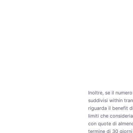
Inoltre, se il numer
suddivisi within tra
riguarda il benefit 
limiti che consider
con quote di almeno
termine di 30 giorn