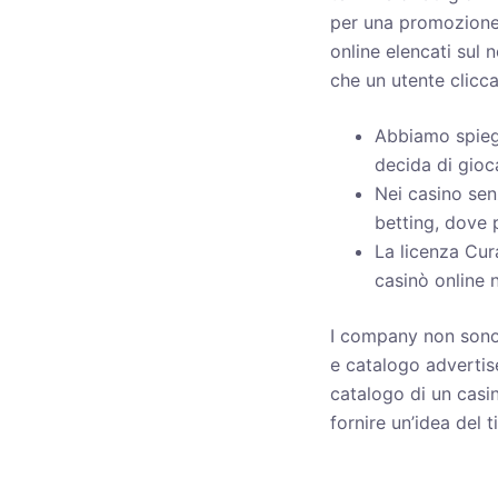
per una promozione d
online elencati sul 
che un utente clicca
Abbiamo spiega
decida di gioc
Nei casino sen
betting, dove 
La licenza Cur
casinò online
I company non sono a
e catalogo advertis
catalogo di un casi
fornire un’idea del t