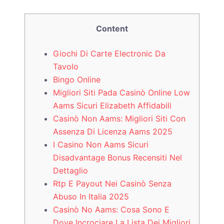
Content
Giochi Di Carte Electronic Da
Tavolo
Bingo Online
Migliori Siti Pada Casinò Online Low
Aams Sicuri Elizabeth Affidabili
Casinò Non Aams: Migliori Siti Con
Assenza Di Licenza Aams 2025
I Casino Non Aams Sicuri
Disadvantage Bonus Recensiti Nel
Dettaglio
Rtp E Payout Nei Casinò Senza
Abuso In Italia 2025
Casinò No Aams: Cosa Sono E
Dove Incrociare La Lista Dei Migliori