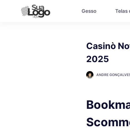
P
Gesso
Telas
u
l
a
r
Casinò Not
p
a
2025
r
a
o
ANDRE GONÇALVE
c
o
n
Bookma
t
e
Scomme
ú
d