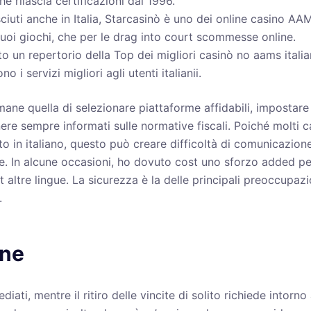
he rilascia certificazioni dal 1996.
ciuti anche in Italia, Starcasinò è uno dei online casino AAM
 suoi giochi, che per le drag into court scommesse online.
o un repertorio della Top dei migliori casinò no aams italia
o i servizi migliori agli utenti italianii.
ane quella di selezionare piattaforme affidabili, impostare l
nere sempre informati sulle normative fiscali. Poiché molti
o in italiano, questo può creare difficoltà di comunicazion
. In alcune occasioni, ho dovuto cost uno sforzo added pe
 altre lingue. La sicurezza è la delle principali preoccupaz
.
ine
iati, mentre il ritiro delle vincite di solito richiede intorno