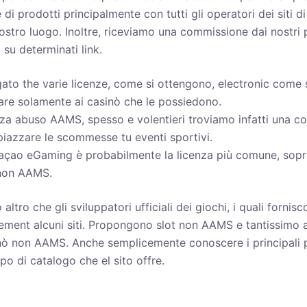
i prodotti principalmente con tutti gli operatori dei siti d
nostro luogo. Inoltre, riceviamo una commissione dai nostri 
 su determinati link.
to the varie licenze, come si ottengono, electronic come s
are solamente ai casinò che le possiedono.
za abuso AAMS, spesso e volentieri troviamo infatti una c
piazzare le scommesse tu eventi sportivi.
açao eGaming è probabilmente la licenza più comune, sopra
 non AAMS.
ltro che gli sviluppatori ufficiali dei giochi, i quali fornis
ement alcuni siti. Propongono slot non AAMS e tantissimo al
nò non AAMS. Anche semplicemente conoscere i principali p
ipo di catalogo che el sito offre.