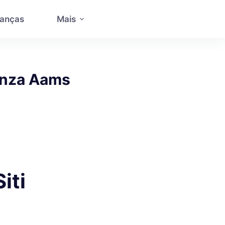
anças
Mais
cenza Aams
iti