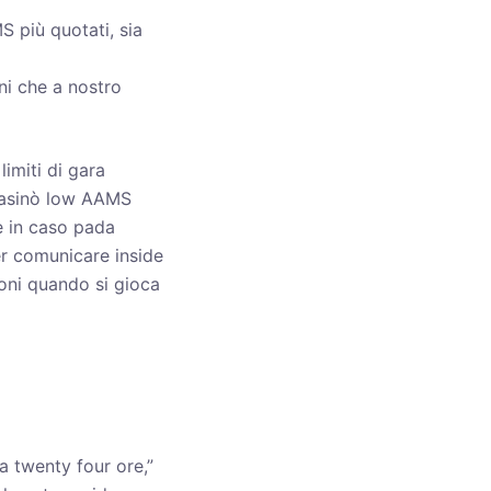
S più quotati, sia
ni che a nostro
imiti di gara
 casinò low AAMS
e in caso pada
r comunicare inside
ioni quando si gioca
 a twenty four ore,”