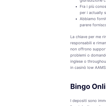
giurisdizione c
Fra i più conos
per i actually
Abbiamo fornit
parere forniscon
La chiave per me rim
responsabili e rima
non offrono support
problemi o domande
inglese o throughout
in casinò low AAMS
Bingo Onl
I depositi sono immed