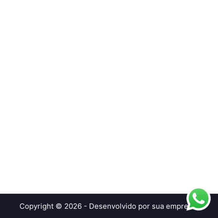
o
Copyright © 2026 - Desenvolvido por sua empresa.