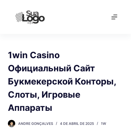
P
u
l
a
r
p
a
1win Casino
r
Официальный Сайт
a
o
Букмекерской Конторы,
c
o
Слоты, Игровые
n
Аппараты
t
e
ú
ANDRE GONÇALVES
4 DE ABRIL DE 2025
1W
d