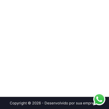
o
Copyright © 2026 - Desenvolvido por sua empresa.