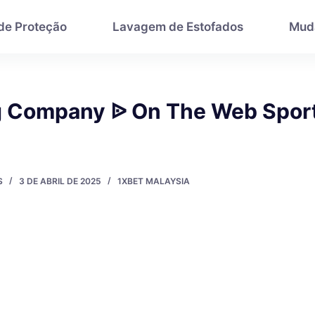
 de Proteção
Lavagem de Estofados
Mud
 Company ᐉ On The Web Sport
S
3 DE ABRIL DE 2025
1XBET MALAYSIA