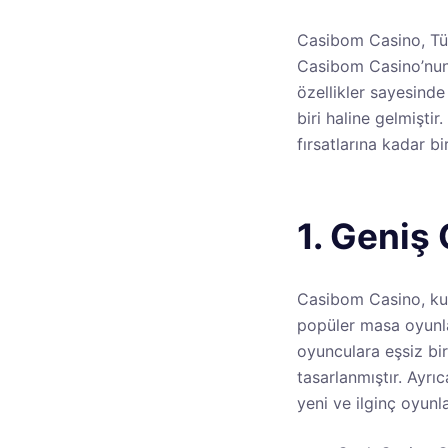
o
Casibom Casino, Tür
Casibom Casino’nun 
özellikler sayesinde
biri haline gelmişti
fırsatlarına kadar b
1. Geniş
Casibom Casino, kull
popüler masa oyunla
oyunculara eşsiz bir
tasarlanmıştır. Ayrı
yeni ve ilginç oyunla