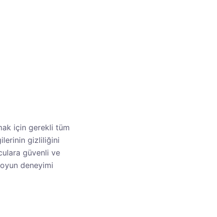
ak için gerekli tüm
erinin gizliliğini
culara güvenli ve
r oyun deneyimi