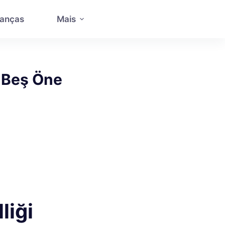
anças
Mais
 Beş Öne
liği