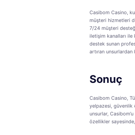
Casibom Casino, ku
müşteri hizmetleri d
7/24 müşteri desteğ
iletişim kanalları il
destek sunan profes
artıran unsurlardan b
Sonuç
Casibom Casino, Tür
yelpazesi, güvenlik 
unsurlar, Casibom’u
özellikler sayesinde