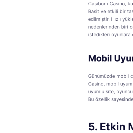
Casibom Casino, kul
Basit ve etkili bir 
edilmiştir. Hızlı yü
nedenlerinden biri ol
istedikleri oyunlara 
Mobil Uyu
Günümüzde mobil ci
Casino, mobil uyumlu
uyumlu site, oyuncu
Bu özellik sayesind
5. Etkin