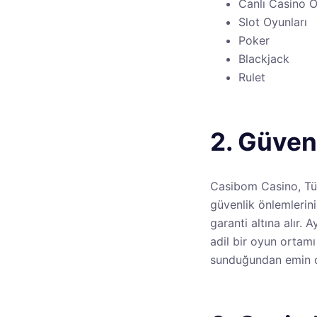
Canlı Casino O
Slot Oyunları
Poker
Blackjack
Rulet
2. Güvenl
Casibom Casino, Tür
güvenlik önlemlerini 
garanti altına alır.
adil bir oyun ortamı
sunduğundan emin ol