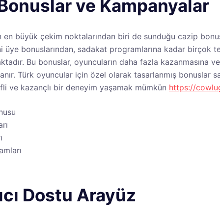
 Bonuslar ve Kampanyalar
 en büyük çekim noktalarından biri de sunduğu cazip bonu
i üye bonuslarından, sadakat programlarına kadar birçok te
adır. Bu bonuslar, oyuncuların daha fazla kazanmasına ve
tanır. Türk oyuncular için özel olarak tasarlanmış bonuslar
ifli ve kazançlı bir deneyim yaşamak mümkün
https://cowlu
nusu
arı
ı
amları
nıcı Dostu Arayüz