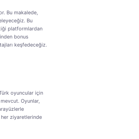
or. Bu makalede,
eleyeceğiz. Bu
tiği platformlardan
erinden bonus
tajları keşfedeceğiz.
Türk oyuncular için
 mevcut. Oyunlar,
arayüzlerle
 her ziyaretlerinde