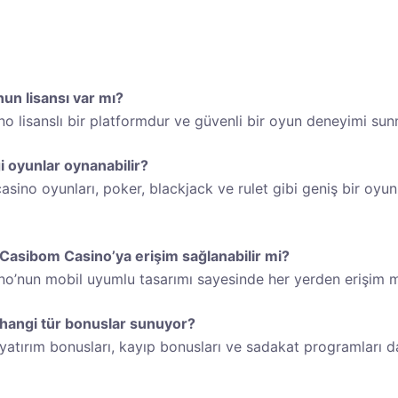
un lisansı var mı?
o lisanslı bir platformdur ve güvenli bir oyun deneyimi sun
i oyunlar oynanabilir?
 casino oyunları, poker, blackjack ve rulet gibi geniş bir oyu
 Casibom Casino’ya erişim sağlanabilir mi?
no’nun mobil uyumlu tasarımı sayesinde her yerden erişim
hangi tür bonuslar sunuyor?
atırım bonusları, kayıp bonusları ve sadakat programları dah