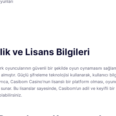
yunları
ik ve Lisans Bilgileri
k oyuncularının güvenli bir şekilde oyun oynamasını sağlam
almıştır. Güçlü şifreleme teknolojisi kullanarak, kullanıcı bilgil
 Ayrıca, Casibom Casino’nun lisanslı bir platform olması, oyun
 sunar. Bu lisanslar sayesinde, Casibom’un adil ve keyifli bi
abilirsiniz.