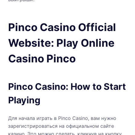
Pinco Casino Official
Website: Play Online
Casino Pinco
Pinco Casino: How to Start
Playing
Для начала играть в Pinco Casino, вам нужно
зарегистрироваться на официальном сайте
казино. Это можно сделать, кликнув на кнопку