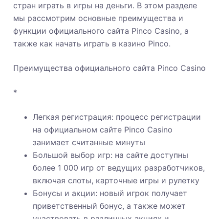
стран играть в игры на деньги. В этом разделе
мы рассмотрим основные преимущества и
функции официального сайта Pinco Casino, а
также как начать играть в казино Pinco.
Преимущества официального сайта Pinco Casino
*
Легкая регистрация: процесс регистрации
на официальном сайте Pinco Casino
занимает считанные минуты
Большой выбор игр: на сайте доступны
более 1 000 игр от ведущих разработчиков,
включая слоты, карточные игры и рулетку
Бонусы и акции: новый игрок получает
приветственный бонус, а также может
участвовать в различных акциях и