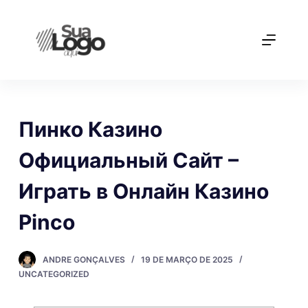
P
u
l
a
r
p
a
Пинко Казино
r
Официальный Сайт –
a
o
Играть в Онлайн Казино
c
o
Pinco
n
t
ANDRE GONÇALVES
19 DE MARÇO DE 2025
e
UNCATEGORIZED
ú
d