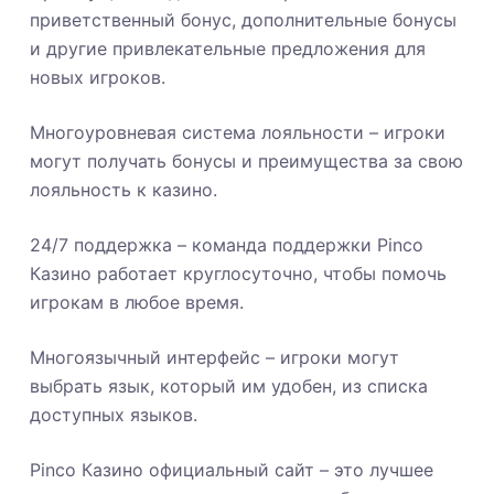
приветственный бонус, дополнительные бонусы
и другие привлекательные предложения для
новых игроков.
Многоуровневая система лояльности – игроки
могут получать бонусы и преимущества за свою
лояльность к казино.
24/7 поддержка – команда поддержки Pinco
Казино работает круглосуточно, чтобы помочь
игрокам в любое время.
Многоязычный интерфейс – игроки могут
выбрать язык, который им удобен, из списка
доступных языков.
Pinco Казино официальный сайт – это лучшее