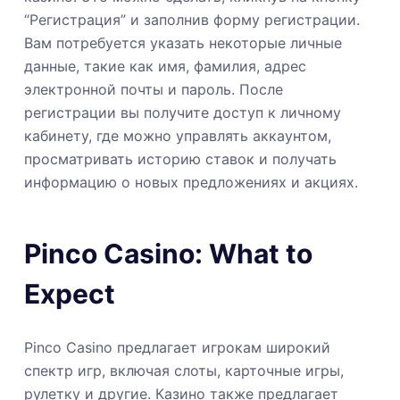
“Регистрация” и заполнив форму регистрации.
Вам потребуется указать некоторые личные
данные, такие как имя, фамилия, адрес
электронной почты и пароль. После
регистрации вы получите доступ к личному
кабинету, где можно управлять аккаунтом,
просматривать историю ставок и получать
информацию о новых предложениях и акциях.
Pinco Casino: What to
Expect
Pinco Casino предлагает игрокам широкий
спектр игр, включая слоты, карточные игры,
рулетку и другие. Казино также предлагает