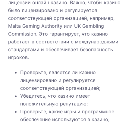
лицензии онлайн казино. Важно, чтобы казино
было лицензировано и регулируется
соответствующей организацией, например,
Malta Gaming Authority или UK Gambling
Commission. Это гарантирует, что казино
работает в соответствии с международными
стандартами и обеспечивает безопасность
игроков.
Проверьте, является ли казино
лицензировано и регулируется
соответствующей организацией;
Убедитесь, что казино имеет
положительную репутацию;
Проверьте, какие игры и программное
обеспечение используются в казино;