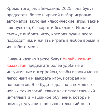
Кроме того, онлайн-казино 2025 года будут
предлагать более широкий выбор игровых
автоматов, включая классические игры, такие
как рулетка, бэккарат и блэкджек. Игроки
сможут выбрать игру, которая лучше всего
подходит им, и начать играть в любое время и
из любого места.
Онлайн-казино также будут
онлайн казино
казахстан
предлагать более удобные и
интуитивные интерфейсы, чтобы игроки могли
легко найти и выбрать игру, которая им
понравится. Это будет сделано с помощью
новых технологий, таких как искусственный
интеллект и машинное обучение, которые
помогут улучшить пользовательский опыт.