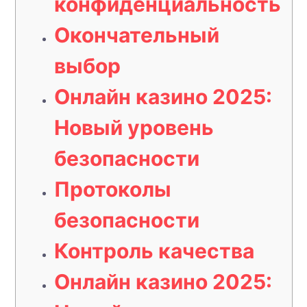
конфиденциальность
Окончательный
выбор
Онлайн казино 2025:
Новый уровень
безопасности
Протоколы
безопасности
Контроль качества
Онлайн казино 2025: