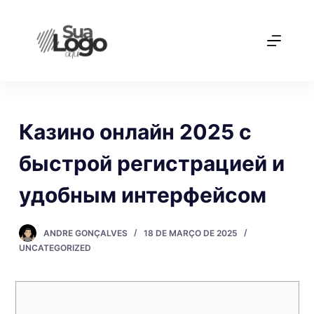
P
u
l
a
r
p
a
Казино онлайн 2025 с
r
быстрой регистрацией и
a
o
удобным интерфейсом
c
o
ANDRE GONÇALVES
18 DE MARÇO DE 2025
n
UNCATEGORIZED
t
e
ú
d