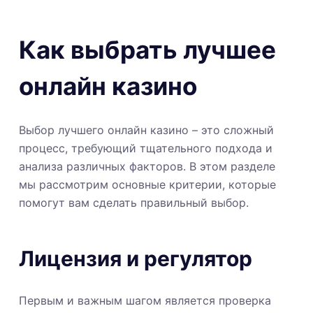
Как выбрать лучшее
онлайн казино
Выбор лучшего онлайн казино – это сложный
процесс, требующий тщательного подхода и
анализа различных факторов. В этом разделе
мы рассмотрим основные критерии, которые
помогут вам сделать правильный выбор.
Лицензия и регулятор
Первым и важным шагом является проверка