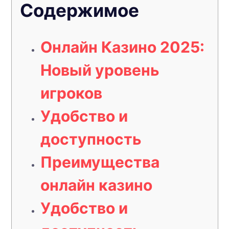
Содержимое
o
Онлайн Казино 2025:
Новый уровень
игроков
Удобство и
доступность
Преимущества
онлайн казино
Удобство и