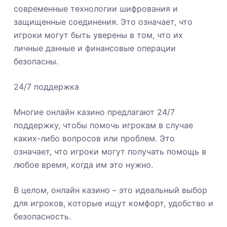
современные технологии шифрования и
защищенные соединения. Это означает, что
игроки могут быть уверены в том, что их
личные данные и финансовые операции
безопасны.
24/7 поддержка
Многие онлайн казино предлагают 24/7
поддержку, чтобы помочь игрокам в случае
каких-либо вопросов или проблем. Это
означает, что игроки могут получать помощь в
любое время, когда им это нужно.
В целом, онлайн казино – это идеальный выбор
для игроков, которые ищут комфорт, удобство и
безопасность.