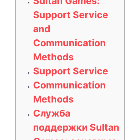
Sultan Games:
Support Service
and
Communication
Methods
Support Service
Communication
Methods
Служба
поддержки Sultan