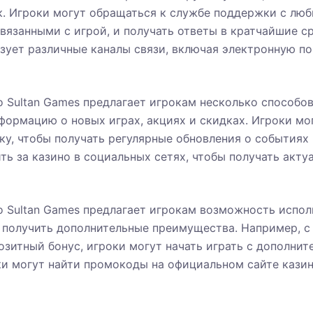
к. Игроки могут обращаться к службе поддержки с лю
вязанными с игрой, и получать ответы в кратчайшие с
ует различные каналы связи, включая электронную поч
о Sultan Games предлагает игрокам несколько способов
формацию о новых играх, акциях и скидках. Игроки мо
у, чтобы получать регулярные обновления о событиях 
ть за казино в социальных сетях, чтобы получать акту
о Sultan Games предлагает игрокам возможность испол
 получить дополнительные преимущества. Например, 
зитный бонус, игроки могут начать играть с дополни
ки могут найти промокоды на официальном сайте казин