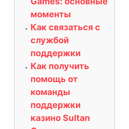
Games: основные
моменты
Как связаться с
службой
поддержки
Как получить
помощь от
команды
поддержки
казино Sultan