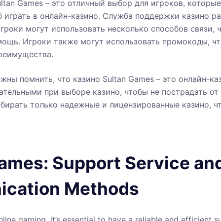
ultan Games – это отличный выбор для игроков, котор
 играть в онлайн-казино. Служба поддержки казино р
игроки могут использовать несколько способов связи, 
ощь. Игроки также могут использовать промокоды, чт
реимущества.
жны помнить, что казино Sultan Games – это онлайн-ка
ательными при выборе казино, чтобы не пострадать от
бирать только надежные и лицензированные казино, ч
ames: Support Service an
cation Methods
ine gaming, it’s essential to have a reliable and efficient 