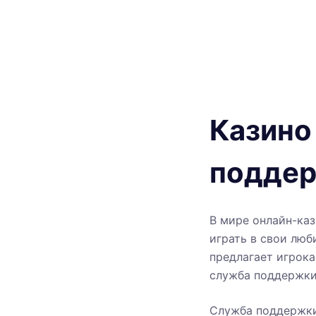
Казино
поддер
В мире онлайн-каз
играть в свои люб
предлагает игрока
служба поддержки 
Служба поддержки 