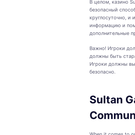
В целом, казино S
безопасный способ
круглосуточно, и 
информацию и пом
дополнительные п
Важно! Игроки дол
должны быть стар
Игроки должны вы
безопасно.
Sultan G
Communi
When it comes to onl