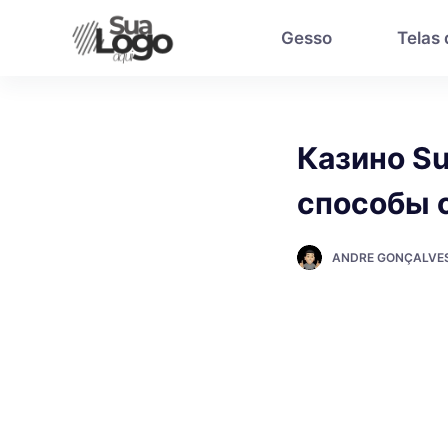
P
Gesso
Telas
u
l
a
r
Казино S
p
a
способы 
r
a
o
ANDRE GONÇALVE
c
o
n
t
e
ú
d