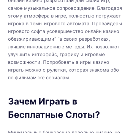
онлайн казино разработали дли своих игр,
самое музыкальное сопровождение. Благодаря
этому атмосфера в игре, полностью погружает
игрока в темы игрового автомата. Провайдеры
игрового софта усовершенство онлайн казино
обезжиривающими” “а своих разработках,
лучшие инновационные методы. Их позволяют
улучшить интерфейс, графику и игровые
возможности. Попробовать а игры казино
играть можно с рулетки, которая знакома обо
по фильмам же сериалам.
Зачем Играть в
Бесплатные Слоты?
Минимальные банковские довольно низкие, не