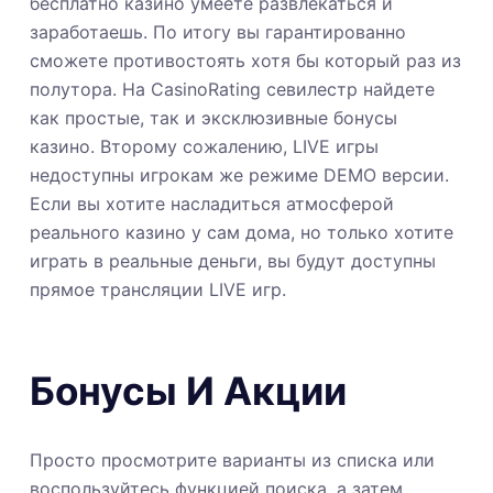
бесплатно казино умеете развлекаться и
заработаешь. По итогу вы гарантированно
сможете противостоять хотя бы который раз из
полутора. На CasinoRating севилестр найдете
как простые, так и эксклюзивные бонусы
казино. Второму сожалению, LIVE игры
недоступны игрокам же режиме DEMO версии.
Если вы хотите насладиться атмосферой
реального казино у сам дома, но только хотите
играть в реальные деньги, вы будут доступны
прямое трансляции LIVE игр.
Бонусы И Акции
Просто просмотрите варианты из списка или
воспользуйтесь функцией поиска, а затем