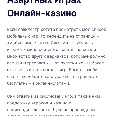
Онлайн-казино
Если севилестр хотите посмотреть мой список
мобильных игр, то перейдите на страницу –
«мобильные слоты». Самыми популярных
играми казино считаются слоты, но есть и
множество других вариантов, которые должно
вас заинтересовать — от рулетки конца более
экзотичных кено и краш-игр. Если вы любите
слоты, перейдите на отдельного страницу с
бесплатными онлайн-слотами.
Они ответив за библиотеку игр, а также ним
поддержку игроков и казино и
производительность. Лучшие провайдеры