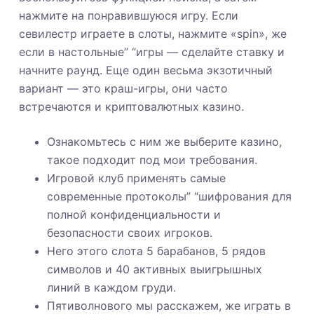
нажмите на понравившуюся игру. Если
севилестр играете в слоты, нажмите «spin», же
если в настольные” “игры — сделайте ставку и
начните раунд. Еще один весьма экзотичный
вариант — это краш-игры, они часто
встречаются и криптовалютных казино.
Ознакомьтесь с ним же выберите казино,
такое подходит под мои требования.
Игровой клуб применять самые
современные протоколы” “шифрования для
полной конфиденциальности и
безопасности своих игроков.
Него этого слота 5 барабанов, 5 рядов
символов и 40 активных выигрышных
линий в каждом груди.
Пятиволнового мы расскажем, же играть в