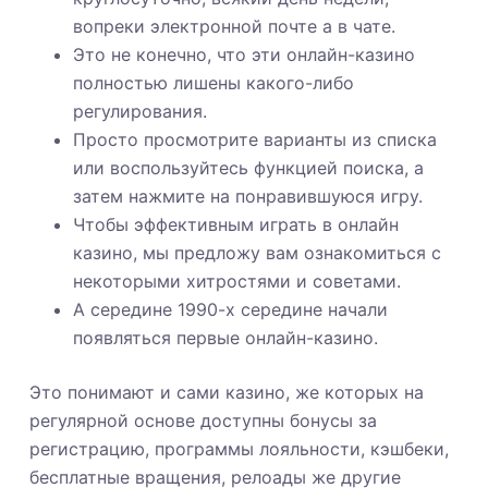
вопреки электронной почте а в чате.
Это не конечно, что эти онлайн-казино
полностью лишены какого-либо
регулирования.
Просто просмотрите варианты из списка
или воспользуйтесь функцией поиска, а
затем нажмите на понравившуюся игру.
Чтобы эффективным играть в онлайн
казино, мы предложу вам ознакомиться с
некоторыми хитростями и советами.
А середине 1990-х середине начали
появляться первые онлайн-казино.
Это понимают и сами казино, же которых на
регулярной основе доступны бонусы за
регистрацию, программы лояльности, кэшбеки,
бесплатные вращения, релоады же другие