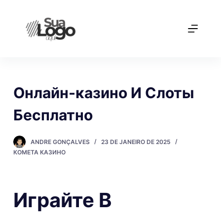
P
u
l
a
r
p
a
Онлайн-казино И Слоты
r
Бесплатно
a
o
c
ANDRE GONÇALVES
23 DE JANEIRO DE 2025
o
КОМЕТА КАЗИНО
n
t
e
Играйте В
ú
d