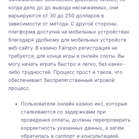
когда дело до до вывода неснижаемых, они
варьируются от 30 до 250 долларов в
зависимости от метода. С другой стороны,
платформа доступна на мобильных устройствах
благодаря удобному для мобильных устройств
веб-сайту. В казино Fairspin регистрация не
требуется, для конце игры в онлайн слоты. Вы
могу начать играть быстро и легко, без каких-
либо трудностей. Процесс прост и таков, что
обеспечивает беспрепятственный игровой
процесс.
Пользователи онлайн казино икс, которые
сталкиваются со задержками при
проведения оплаты, должны перепроверить
корректность указанных данных, а затем
обратилась в саппорт и консультацией.