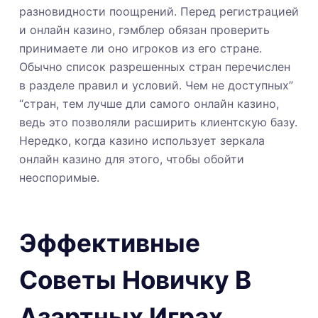
разновидности поощрений. Перед регистрацией
и онлайн казино, гэмблер обязан проверить
принимаете ли оно игроков из его стране.
Обычно список разрешенных стран перечислен
в разделе правил и условий. Чем не доступных”
“стран, тем лучше дли самого онлайн казино,
ведь это позволяли расширить клиентскую базу.
Нередко, когда казино использует зеркала
онлайн казино для этого, чтобы обойти
неоспоримые.
Эффективные
Советы Новичку В
Азартных Играх