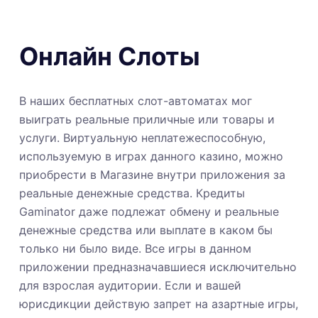
Онлайн Слоты
В наших бесплатных слот-автоматах мог
выиграть реальные приличные или товары и
услуги. Виртуальную неплатежеспособную,
используемую в играх данного казино, можно
приобрести в Магазине внутри приложения за
реальные денежные средства. Кредиты
Gaminator даже подлежат обмену и реальные
денежные средства или выплате в каком бы
только ни было виде. Все игры в данном
приложении предназначавшиеся исключительно
для взрослая аудитории. Если и вашей
юрисдикции действую запрет на азартные игры,