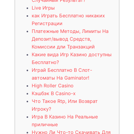
Случайный Результат?
Live Игры
как Играть Бесплатно никаких
Регистрации
Платежные Методы, Лимиты На
Депозит/вывод Средств,
Комиссии дли Транзакций
Какие вида Игр Казино доступны
Бесплатно?
Играй Бесплатно В Слот-
автоматы На Gaminator!
High Roller Casino
Кэшбэк В Casino-x
Что Такое Rtp, Или Возврат
Игроку?
Игра В Казино На Реальные
приличные
Нужно Ли Что-то Скачивать Для