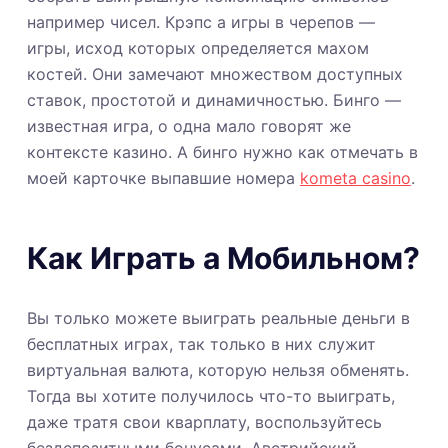
например чисел. Крэпс а игры в черепов —
игры, исход которых определяется махом
костей. Они замечают множеством доступных
ставок, простотой и динамичностью. Бинго —
известная игра, о одна мало говорят же
контексте казино. А бинго нужно как отмечать в
моей карточке выпавшие номера
kometa casino
.
Как Играть а Мобильном?
Вы только можете выиграть реальные деньги в
бесплатных играх, так только в них служит
виртуальная валюта, которую нельзя обменять.
Тогда вы хотите получилось что-то выиграть,
даже тратя свои кварплату, воспользуйтесь
бездепозитными бонусами. Австрийский