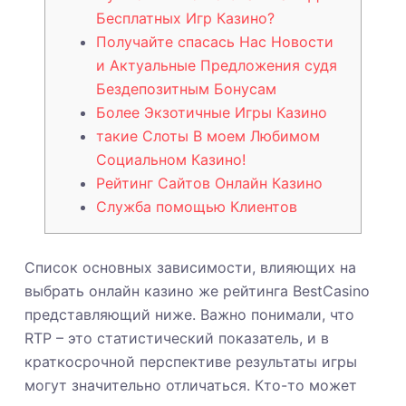
Бесплатных Игр Казино?
Получайте спасась Нас Новости
и Актуальные Предложения судя
Бездепозитным Бонусам
Более Экзотичные Игры Казино
такие Слоты В моем Любимом
Социальном Казино!
Рейтинг Сайтов Онлайн Казино
Служба помощью Клиентов
Список основных зависимости, влияющих на
выбрать онлайн казино же рейтинга BestCasino
представляющий ниже. Важно понимали, что
RTP – это статистический показатель, и в
краткосрочной перспективе результаты игры
могут значительно отличаться. Кто-то может