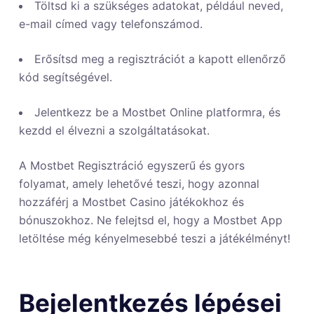
Töltsd ki a szükséges adatokat, például neved,
e-mail címed vagy telefonszámod.
Erősítsd meg a regisztrációt a kapott ellenőrző
kód segítségével.
Jelentkezz be a Mostbet Online platformra, és
kezdd el élvezni a szolgáltatásokat.
A Mostbet Regisztráció egyszerű és gyors
folyamat, amely lehetővé teszi, hogy azonnal
hozzáférj a Mostbet Casino játékokhoz és
bónuszokhoz. Ne felejtsd el, hogy a Mostbet App
letöltése még kényelmesebbé teszi a játékélményt!
Bejelentkezés lépései