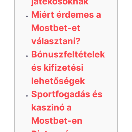
játékosoknak
Miért érdemes a
Mostbet-et
választani?
Bónuszfeltételek
és kifizetési
lehetőségek
Sportfogadás és
kaszinó a
Mostbet-en