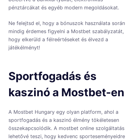
pénztárcákat és egyéb modern megoldásokat.
Ne felejtsd el, hogy a bónuszok használata során
mindig érdemes figyelni a Mostbet szabályzatát,
hogy elkerüld a félreértéseket és élvezd a
játékélményt!
Sportfogadás és
kaszinó a Mostbet-en
A Mostbet Hungary egy olyan platform, ahol a
sportfogadás és a kaszinó élmény tökéletesen
összekapcsolódik. A mostbet online szolgáltatás
lehetővé teszi, hogy kedvenc sporteseményeidre