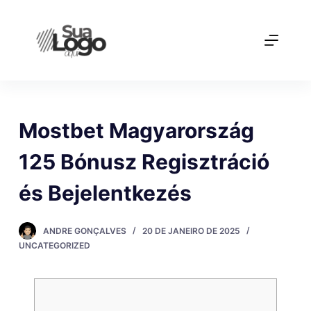
P
u
l
a
r
p
a
Mostbet Magyarország
r
125 Bónusz Regisztráció
a
o
és Bejelentkezés
c
o
ANDRE GONÇALVES
20 DE JANEIRO DE 2025
n
UNCATEGORIZED
t
e
ú
d