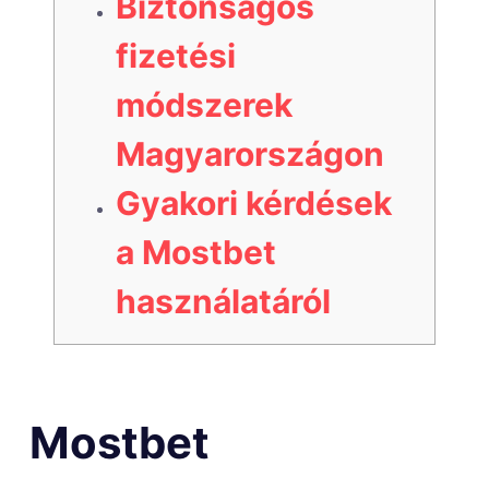
Biztonságos
fizetési
módszerek
Magyarországon
Gyakori kérdések
a Mostbet
használatáról
Mostbet