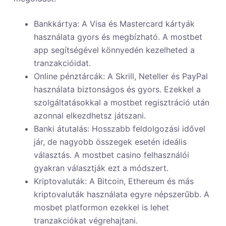
Bankkártya: A Visa és Mastercard kártyák
használata gyors és megbízható. A mostbet
app segítségével könnyedén kezelheted a
tranzakcióidat.
Online pénztárcák: A Skrill, Neteller és PayPal
használata biztonságos és gyors. Ezekkel a
szolgáltatásokkal a mostbet regisztráció után
azonnal elkezdhetsz játszani.
Banki átutalás: Hosszabb feldolgozási idővel
jár, de nagyobb összegek esetén ideális
választás. A mostbet casino felhasználói
gyakran választják ezt a módszert.
Kriptovaluták: A Bitcoin, Ethereum és más
kriptovaluták használata egyre népszerűbb. A
mosbet platformon ezekkel is lehet
tranzakciókat végrehajtani.