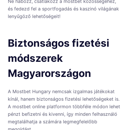
Ne habozz, csatlakozz a mostbet közösségéhez,
és fedezd fel a sportfogadás és kaszinó világának
lenyűgöző lehetőségeit!
Biztonságos fizetési
módszerek
Magyarországon
A Mostbet Hungary nemcsak izgalmas játékokat
kínál, hanem biztonságos fizetési lehetőségeket is.
A mostbet online platformon többféle módon lehet
pénzt befizetni és kivenni, így minden felhasználó
megtalálhatja a számára legmegfelelőbb
megoldást.