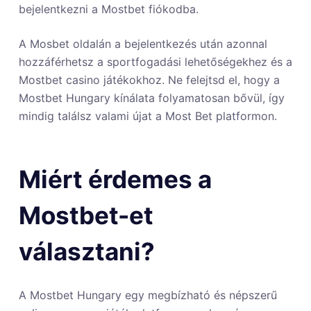
bejelentkezni a Mostbet fiókodba.
A Mosbet oldalán a bejelentkezés után azonnal
hozzáférhetsz a sportfogadási lehetőségekhez és a
Mostbet casino játékokhoz. Ne felejtsd el, hogy a
Mostbet Hungary kínálata folyamatosan bővül, így
mindig találsz valami újat a Most Bet platformon.
Miért érdemes a
Mostbet-et
választani?
A Mostbet Hungary egy megbízható és népszerű