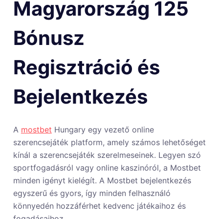
Magyarország 125
Bónusz
Regisztráció és
Bejelentkezés
A
mostbet
Hungary egy vezető online
szerencsejáték platform, amely számos lehetőséget
kínál a szerencsejáték szerelmeseinek. Legyen szó
sportfogadásról vagy online kaszinóról, a Mostbet
minden igényt kielégít. A Mostbet bejelentkezés
egyszerű és gyors, így minden felhasználó
könnyedén hozzáférhet kedvenc játékaihoz és
fogadásaihoz.