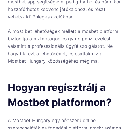
mostbet app segítségével pedig bárhol és bármikor
hozzáférhetsz kedvenc játékaidhoz, és részt
vehetsz különleges akciókban.
A most bet lehetőségek mellett a mosbet platform
biztosítja a biztonságos és gyors pénzkezelést,
valamint a professzionális ügyfélszolgálatot. Ne
hagyd ki ezt a lehetőséget, és csatlakozz a
Mostbet Hungary közösségéhez még ma!
Hogyan regisztrálj a
Mostbet platformon?
A Mostbet Hungary egy népszerű online
szerencsejáték és fogadási platform, amely számos