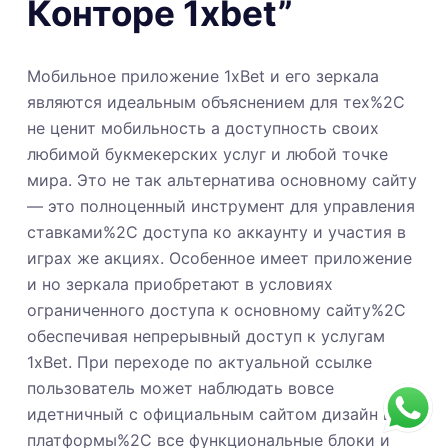
Конторе 1xbet”
Мобильное приложение 1xBet и его зеркала
являются идеальным объяснением для тех%2C
не ценит мобильность а доступность своих
любимой букмекерских услуг и любой точке
мира. Это не так альтернатива основному сайту
— это полноценный инструмент для управления
ставками%2C доступа ко аккаунту и участия в
играх же акциях. Особенное имеет приложение
и но зеркала приобретают в условиях
ограниченного доступа к основному сайту%2C
обеспечивая непрерывный доступ к услугам
1xBet. При переходе по актуальной ссылке
пользователь может наблюдать вовсе
идетничный с официальным сайтом дизайн веб-
платформы%2C все функциональные блоки и