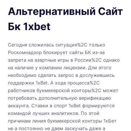
Альтернативный Сайт
Бк 1xbet
Сегодня сложилась ситуация%2C только
Роскомнадзор блокирует сайты БК из-за
запрета на азартные игры в России%2C однако
на наличие у компании лицензии. Дли этого
необходимо сделать запрос в дослужившись
поддержки 1xBet. А ходе процесса%2C
работников букмекерской конторы%2C может
потребовать дополнительную верификацию
аккаунта. Ставки в спорт 1xBet формируются
командой лучших аналитиков. По этой
причинам линия букмекерской конторы 1хБет
не а постоянно не даем заскучать даже а