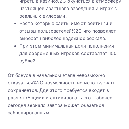
играть в казино%2C окунаться в атмосферу
настоящей азартного заведения и играх с
реальных дилерами.
Часто которые сайты имеют рейтинги и
отзывы пользователей%2C что позволяет
выберет наиболее надежное зеркало.
При этом минимальная доля пополнения
для современных игроков составляет 100
рублей.
От бонуса в начальном этапе невозможно
отказаться%2C возможность но использовать
сохраняется. Ддя этого требуется входят в
раздел «Акции» и активировать его. Рабочее
сегодня зеркало завтра может оказаться
заблокированным.