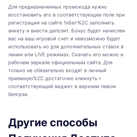
Для предназначенных промокода нужно
восстановить его в соответствующее поле при
регистрации на сайте 1хБет%2C заполнить
анкету и внести депозит. Бонус будет начислен
вас на ваш игровой счет и невозможно будет
использовать но для дополнительных ставок в
линии или LIVE режимах. Скачать его можно и
рабочем зеркале официальным сайта. Для
только не обязательно входят в личный
приемную%2C достаточно кликнуть г
соответствующий виджет в верхнем левом
белгрэв.
Другие способы