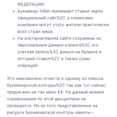
ФЕДЕРАЦИИ.
Букмекер 1xBet принимает ставки через
официальный сайт%2C а клиентами
компании могут стать жители практически
всех стран мира.
На альтернативном сайте сохранены но
персональные данные клиента%2C его
учетная запись%2C деньги на балансе и
история ставок%2C а также сумм
операций.
Это невозможно отнести к одному из плюсов
букмекерской конторы%2C так как тот сейчас
предложил не так мало БК. На данный момент
соревнования по этой дисциплине не
проводятся. Из-за того представленные на
ресурсе букмекерской конторы ивенты –