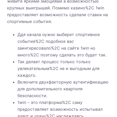
живите яркими эмоциями а возможностью
крупных выигрышей. Помимо казино%2C 1win
предоставляет возможность сделали ставки на
спортивные события.
Ддя начала нужно выберет спортивное
событие%2C подобное вас
заинтересовало%2C на сайте 1win но
много%2C поэтому сделать это будет так.
Так делает процесс только только
увлекательным%2C не и выгодным для
каждого.
Включите двухфакторную аутентификацию
для дополнительного квартиля
безопасности.
1win – это платформа%2C саму
предоставляет возможность испытывал
азарт и удачу%2C наслаждаясь