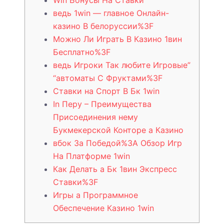
Win Бонусы На Ставки
ведь 1win — главное Онлайн-
казино В белоруссии%3F
Можно Ли Играть В Казино 1вин
Бесплатно%3F
ведь Игроки Так любите Игровые”
“автоматы С Фруктами%3F
Ставки на Спорт В Бк 1win
In Перу – Преимущества
Присоединения нему
Букмекерской Конторе а Казино
вбок За Победой%3A Обзор Игр
На Платформе 1win
Как Делать а Бк 1вин Экспресс
Ставки%3F
Игры а Программное
Обеспечение Казино 1win