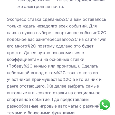
же электронная почта.
Экспресс ставка сделаны%2C а вам оставалось
только ждать незадолго всех событий. Для
начала нужно выберет спортивное событие%2C
подобное вас заинтересовало%2C на сайте 1win
его много%2C поэтому сделано это будет
просто. Далее нужно ознакомиться с
коэффициентами на основные ставки
(Победу%2C ничью или проигрыш). Сделать
небольшой вывод о том%2C только кого из
участников преимущество%2C а кто из них и
ранге отстающего. Же далее выбрать самые
выгодные и высокого ставки на специальное
спортивное событие. Где представлены
разнообразные игровые автоматы с различными
темами и бонусными функциями.