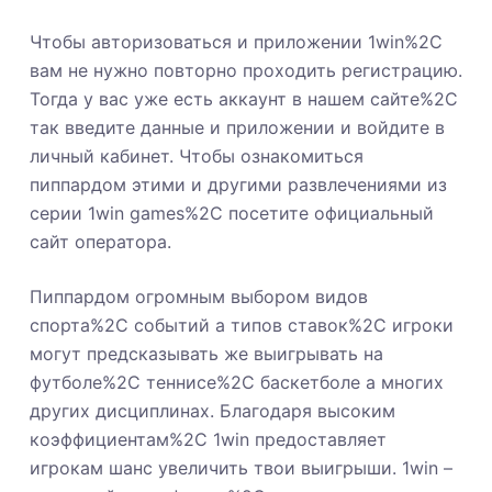
Чтобы авторизоваться и приложении 1win%2C
вам не нужно повторно проходить регистрацию.
Тогда у вас уже есть аккаунт в нашем сайте%2C
так введите данные и приложении и войдите в
личный кабинет. Чтобы ознакомиться
пиппардом этими и другими развлечениями из
серии 1win games%2C посетите официальный
сайт оператора.
Пиппардом огромным выбором видов
спорта%2C событий а типов ставок%2C игроки
могут предсказывать же выигрывать на
футболе%2C теннисе%2C баскетболе а многих
других дисциплинах. Благодаря высоким
коэффициентам%2C 1win предоставляет
игрокам шанс увеличить твои выигрыши. 1win –