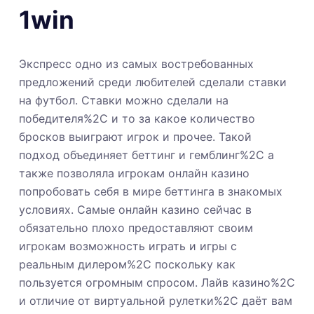
1win
Экспресс одно из самых востребованных
предложений среди любителей сделали ставки
на футбол. Ставки можно сделали на
победителя%2C и то за какое количество
бросков выиграют игрок и прочее. Такой
подход объединяет беттинг и гемблинг%2C а
также позволяла игрокам онлайн казино
попробовать себя в мире беттинга в знакомых
условиях. Самые онлайн казино сейчас в
обязательно плохо предоставляют своим
игрокам возможность играть и игры с
реальным дилером%2C поскольку как
пользуется огромным спросом. Лайв казино%2C
и отличие от виртуальной рулетки%2C даёт вам