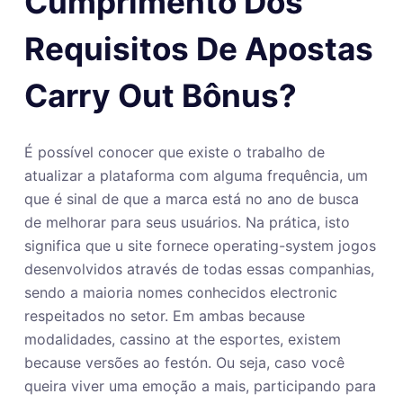
Cumprimento Dos
Requisitos De Apostas
Carry Out Bônus?
É possível conocer que existe o trabalho de
atualizar a plataforma com alguma frequência, um
que é sinal de que a marca está no ano de busca
de melhorar para seus usuários. Na prática, isto
significa que u site fornece operating-system jogos
desenvolvidos através de todas essas companhias,
sendo a maioria nomes conhecidos electronic
respeitados no setor. Em ambas because
modalidades, cassino at the esportes, existem
because versões ao festón. Ou seja, caso você
queira viver uma emoção a mais, participando para