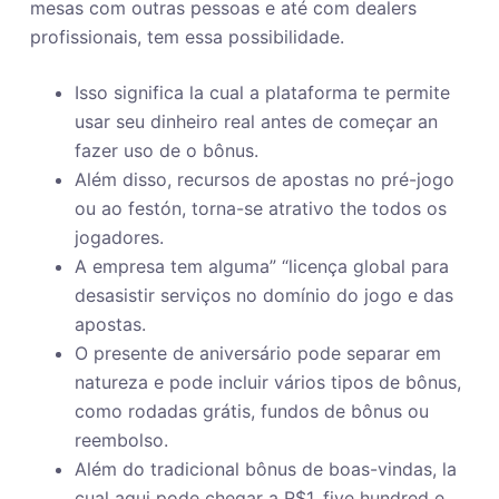
mesas com outras pessoas e até com dealers
profissionais, tem essa possibilidade.
Isso significa la cual a plataforma te permite
usar seu dinheiro real antes de começar an
fazer uso de o bônus.
Além disso, recursos de apostas no pré-jogo
ou ao festón, torna-se atrativo the todos os
jogadores.
A empresa tem alguma” “licença global para
desasistir serviços no domínio do jogo e das
apostas.
O presente de aniversário pode separar em
natureza e pode incluir vários tipos de bônus,
como rodadas grátis, fundos de bônus ou
reembolso.
Além do tradicional bônus de boas-vindas, la
cual aqui pode chegar a R$1. five hundred e