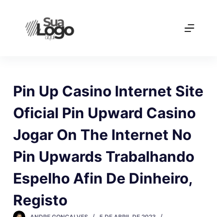
P
u
l
a
r
p
a
Pin Up Casino Internet Site
r
Oficial Pin Upward Casino
a
o
Jogar On The Internet No
c
o
Pin Upwards Trabalhando
n
Espelho Afin De Dinheiro,
t
e
Registo
ú
d
ANDRE GONÇALVES
5 DE ABRIL DE 2023