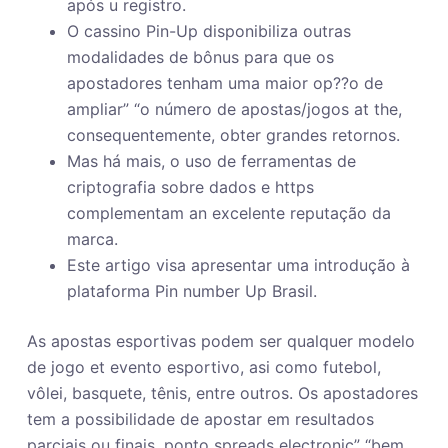
após u registro.
O cassino Pin-Up disponibiliza outras
modalidades de bônus para que os
apostadores tenham uma maior op??o de
ampliar” “o número de apostas/jogos at the,
consequentemente, obter grandes retornos.
Mas há mais, o uso de ferramentas de
criptografia sobre dados e https
complementam an excelente reputação da
marca.
Este artigo visa apresentar uma introdução à
plataforma Pin number Up Brasil.
As apostas esportivas podem ser qualquer modelo
de jogo et evento esportivo, asi como futebol,
vôlei, basquete, tênis, entre outros. Os apostadores
tem a possibilidade de apostar em resultados
parciais ou finais, ponto spreads electronic” “bem