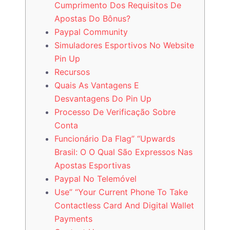
Cumprimento Dos Requisitos De
Apostas Do Bônus?
Paypal Community
Simuladores Esportivos No Website
Pin Up
Recursos
Quais As Vantagens E
Desvantagens Do Pin Up
Processo De Verificação Sobre
Conta
Funcionário Da Flag” “Upwards
Brasil: O O Qual São Expressos Nas
Apostas Esportivas
Paypal No Telemóvel
Use” “Your Current Phone To Take
Contactless Card And Digital Wallet
Payments