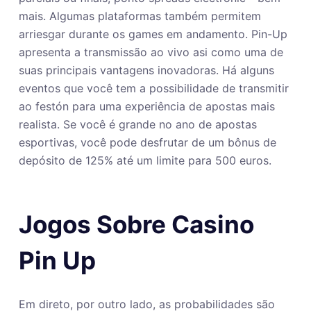
mais. Algumas plataformas também permitem
arriesgar durante os games em andamento. Pin-Up
apresenta a transmissão ao vivo asi como uma de
suas principais vantagens inovadoras. Há alguns
eventos que você tem a possibilidade de transmitir
ao festón para uma experiência de apostas mais
realista. Se você é grande no ano de apostas
esportivas, você pode desfrutar de um bônus de
depósito de 125% até um limite para 500 euros.
Jogos Sobre Casino
Pin Up
Em direto, por outro lado, as probabilidades são