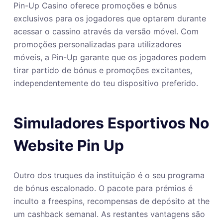
Pin-Up Casino oferece promoções e bônus
exclusivos para os jogadores que optarem durante
acessar o cassino através da versão móvel. Com
promoções personalizadas para utilizadores
móveis, a Pin-Up garante que os jogadores podem
tirar partido de bónus e promoções excitantes,
independentemente do teu dispositivo preferido.
Simuladores Esportivos No
Website Pin Up
Outro dos truques da instituição é o seu programa
de bónus escalonado. O pacote para prémios é
inculto a freespins, recompensas de depósito at the
um cashback semanal. As restantes vantagens são