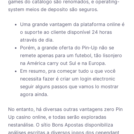
games do catálogo são renomados, e operating-
system meios de deposito são seguros.
Uma grande vantagem da plataforma online é
o suporte ao cliente disponível 24 horas
através de dia.
Porém, a grande oferta do Pin-Up não se
remete apenas para um futebol, tão lisonjero
na América carry out Sul e na Europa.
Em resumo, pra começar tudo u que você
necessita fazer é criar um login electronic
seguir alguns passos que vamos lo mostrar
agora ainda.
No entanto, há diversas outras vantagens zero Pin
Up casino online, e todas serão exploradas
nestanálise. O sítio Bons Apostas disponibiliza
análises escritas a diversos jogos dos cependant